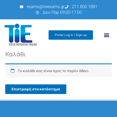
Μετάβαση
exams@tieexams.gr
211 800 1881
στο
Δευ-Παρ 09:00-17:00
περιεχόμενο
Portal Log in / Sign up
Καλάθι
Το καλάθι σας είναι προς το παρόν άδειο.
Επιστροφή στο κατάστημα