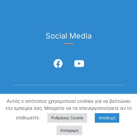
Social Media
F
Y
a
o
c
u
e
t
b
u
Κανονισμός Εξετάσεων, Όροι Χρήσης & Πολιτική Προστασίας
Αυτός ο ιστότοπος χρησιμοποιεί cookies για να βελτιώσει
o
b
Προσωπικων Δεδομένων
την εμπειρία σας. Μπορείτε να τα απενεργοποιήσετε αν το
o
e
Test of Interactive English © 2026
επιθυμείτε.
Ρυθμίσεις Cookie
Αποδοχή
k
Απόρριψη